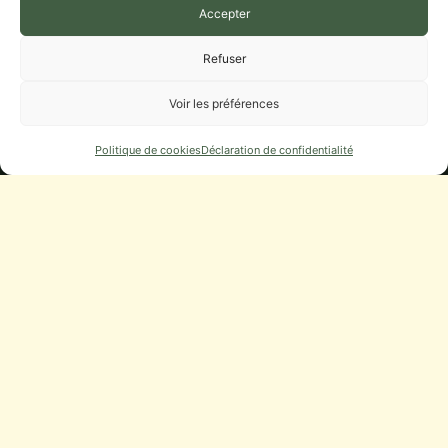
Accepter
BIT ET AGENCE POSTALE
Refuser
Municipalité
Voir les préférences
CONSEIL MUNICIPAL
Politique de cookies
Déclaration de confidentialité
DÉLIBÉRATIONS, PROCÈS-VERBAUX
DÉMARCHES
URBANISME
NUMÉROS UTILES
Infos Pratiques
STATIONNEMENT
CAMPING-CARS
SERVICES