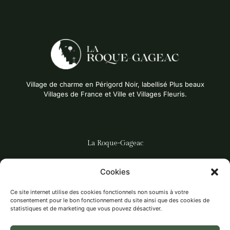
Village de charme en Périgord Noir, labellisé Plus beaux
Villages de France et Ville et Villages Fleuris.
La Roque-Gageac
DÉCOUVRIR LE VILLAGE
Cookies
LES ACTUALITÉS
Ce site internet utilise des cookies fonctionnels non soumis à votre
LES ACTIVITÉS
consentement pour le bon fonctionnement du site ainsi que des cookies de
statistiques et de marketing que vous pouvez désactiver.
LES ASSOCIATIONS
ÉCOLE, RPI LA FOLLE AVOINE