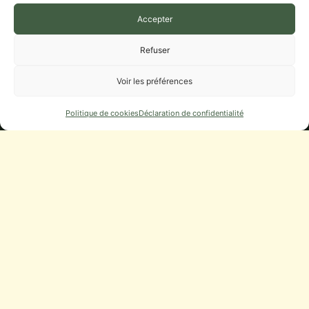
ÉCOLE, RPI LA FOLLE AVOINE
Accepter
BIT ET AGENCE POSTALE
Refuser
Municipalité
Voir les préférences
CONSEIL MUNICIPAL
Politique de cookies
Déclaration de confidentialité
DÉLIBÉRATIONS, PROCÈS-VERBAUX
DÉMARCHES
URBANISME
NUMÉROS UTILES
Infos Pratiques
STATIONNEMENT
CAMPING-CARS
SERVICES