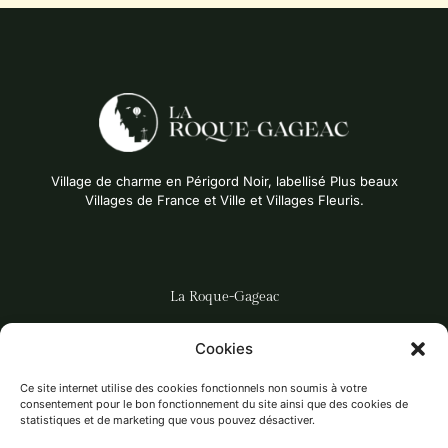
Village de charme en Périgord Noir, labellisé Plus beaux
Villages de France et Ville et Villages Fleuris.
La Roque-Gageac
Cookies
DÉCOUVRIR LE VILLAGE
LES ACTUALITÉS
Ce site internet utilise des cookies fonctionnels non soumis à votre
consentement pour le bon fonctionnement du site ainsi que des cookies de
LES ACTIVITÉS
statistiques et de marketing que vous pouvez désactiver.
LES ASSOCIATIONS