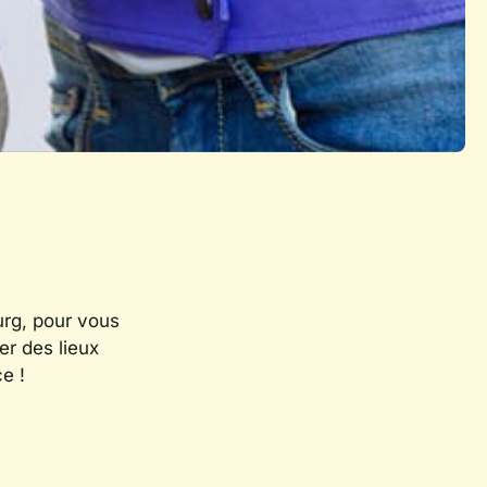
urg, pour vous
er des lieux
e !