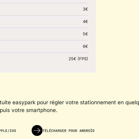
3€
4€
5€
6€
25€ (FPS)
ratuite easypark pour régler votre stationnement en quelq
epuis votre smartphone.
PPLE/IOS
TÉLÉCHARGER POUR ANDROÏD