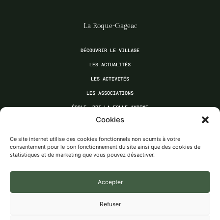
La Roque-Gageac
DÉCOUVRIR LE VILLAGE
LES ACTUALITÉS
LES ACTIVITÉS
LES ASSOCIATIONS
ÉCOLE, RPI LA FOLLE AVOINE
Cookies
BIT ET AGENCE POSTALE
Ce site internet utilise des cookies fonctionnels non soumis à votre
consentement pour le bon fonctionnement du site ainsi que des cookies de
Municipalité
statistiques et de marketing que vous pouvez désactiver.
CONSEIL MUNICIPAL
Accepter
DÉLIBÉRATIONS, PROCÈS-VERBAUX
Refuser
DÉMARCHES
URBANISME