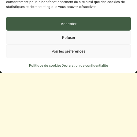
consentement pour le bon fonctionnement du site ainsi que des cookies de
LES ACTIVITÉS
statistiques et de marketing que vous pouvez désactiver.
LES ASSOCIATIONS
Accepter
ÉCOLE, RPI LA FOLLE AVOINE
BIT ET AGENCE POSTALE
Refuser
Municipalité
Voir les préférences
Politique de cookies
Déclaration de confidentialité
CONSEIL MUNICIPAL
DÉLIBÉRATIONS, PROCÈS-VERBAUX
DÉMARCHES
URBANISME
NUMÉROS UTILES
Infos Pratiques
STATIONNEMENT