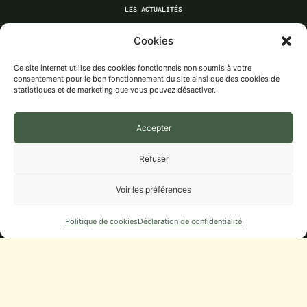
LES ACTUALITÉS
LES ACTIVITÉS
Cookies
LES ASSOCIATIONS
Ce site internet utilise des cookies fonctionnels non soumis à votre
ÉCOLE, RPI LA FOLLE AVOINE
consentement pour le bon fonctionnement du site ainsi que des cookies de
BIT ET AGENCE POSTALE
statistiques et de marketing que vous pouvez désactiver.
Accepter
Municipalité
Refuser
CONSEIL MUNICIPAL
DÉLIBÉRATIONS, PROCÈS-VERBAUX
Voir les préférences
DÉMARCHES
Politique de cookies
Déclaration de confidentialité
URBANISME
NUMÉROS UTILES
Infos Pratiques