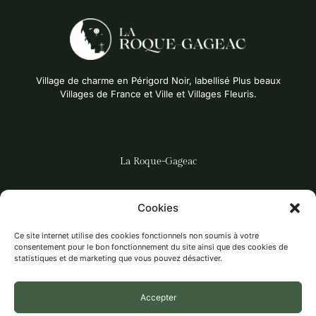
Village de charme en Périgord Noir, labellisé Plus beaux
Villages de France et Ville et Villages Fleuris.
La Roque-Gageac
DÉCOUVRIR LE VILLAGE
Cookies
LES ACTUALITÉS
Ce site internet utilise des cookies fonctionnels non soumis à votre
LES ACTIVITÉS
consentement pour le bon fonctionnement du site ainsi que des cookies de
statistiques et de marketing que vous pouvez désactiver.
LES ASSOCIATIONS
ÉCOLE, RPI LA FOLLE AVOINE
Accepter
BIT ET AGENCE POSTALE