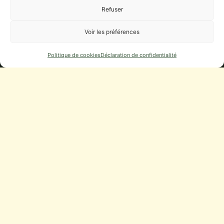
Refuser
Municipalité
Voir les préférences
CONSEIL MUNICIPAL
Politique de cookies
Déclaration de confidentialité
DÉLIBÉRATIONS, PROCÈS-VERBAUX
DÉMARCHES
URBANISME
NUMÉROS UTILES
Infos Pratiques
STATIONNEMENT
CAMPING-CARS
SERVICES
CONTACT