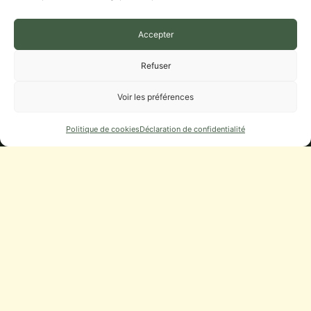
DÉCOUVRIR LE VILLAGE
Accepter
LES ACTUALITÉS
Refuser
LES ACTIVITÉS
LES ASSOCIATIONS
Voir les préférences
ÉCOLE, RPI LA FOLLE AVOINE
BIT ET AGENCE POSTALE
Politique de cookies
Déclaration de confidentialité
Municipalité
CONSEIL MUNICIPAL
DÉLIBÉRATIONS, PROCÈS-VERBAUX
DÉMARCHES
URBANISME
NUMÉROS UTILES