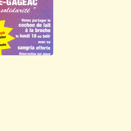
nt de convivialité et découvrir les nombreux stands
 Roque-Gageac