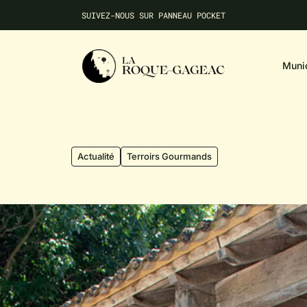
SUIVEZ-NOUS SUR PANNEAU POCKET
NE MANQUEZ AUCUNE INFO LOCALE
SUIVEZ-NOUS SUR PANNEAU POCKET
Munic
Actualité
Terroirs Gourmands