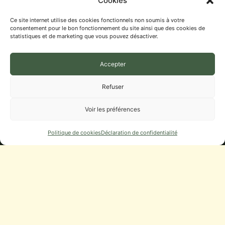
Cookies
ÉCOLE, RPI LA FOLLE AVOINE
Ce site internet utilise des cookies fonctionnels non soumis à votre
consentement pour le bon fonctionnement du site ainsi que des cookies de
BIT ET AGENCE POSTALE
statistiques et de marketing que vous pouvez désactiver.
Municipalité
Accepter
CONSEIL MUNICIPAL
Refuser
DÉLIBÉRATIONS, PROCÈS-VERBAUX
Voir les préférences
DÉMARCHES
URBANISME
Politique de cookies
Déclaration de confidentialité
NUMÉROS UTILES
Infos Pratiques
STATIONNEMENT
CAMPING-CARS